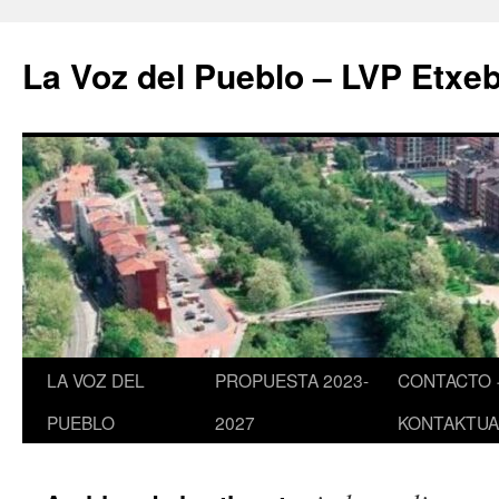
Saltar
al
La Voz del Pueblo – LVP Etxeb
contenido
LA VOZ DEL
PROPUESTA 2023-
CONTACTO 
PUEBLO
2027
KONTAKTUA