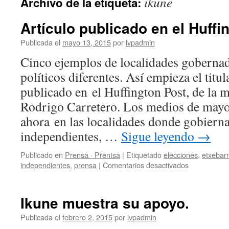
ikune
Archivo de la etiqueta:
Artículo publicado en el Huffi
Publicada el
mayo 13, 2015
por
lvpadmin
Cinco ejemplos de localidades gobernad
políticos diferentes. Así empieza el titul
publicado en el Huffington Post, de la 
Rodrigo Carretero. Los medios de mayor
ahora en las localidades donde gobiern
independientes, …
Sigue leyendo
→
Publicado en
Prensa · Prentsa
|
Etiquetado
elecciones
,
etxebarr
en
independientes
,
prensa
|
Comentarios desactivados
Artículo
publicado
en
Ikune muestra su apoyo.
el
Huffington
Publicada el
febrero 2, 2015
por
lvpadmin
Post.