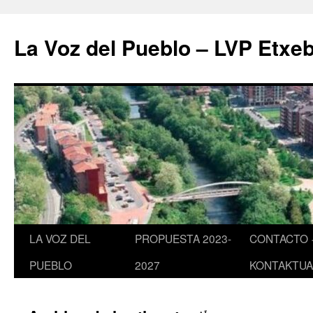
Saltar
al
La Voz del Pueblo – LVP Etxeb
contenido
LA VOZ DEL
PROPUESTA 2023-
CONTACTO 
PUEBLO
2027
KONTAKTUA