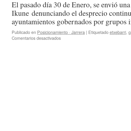
El pasado día 30 de Enero, se envió una
Ikune denunciando el desprecio continu
ayuntamientos gobernados por grupos i
Publicado en
Posicionamiento · Jarrera
|
Etiquetado
etxebarri
,
g
en
Comentarios desactivados
Ikune
muestra
su
apoyo.