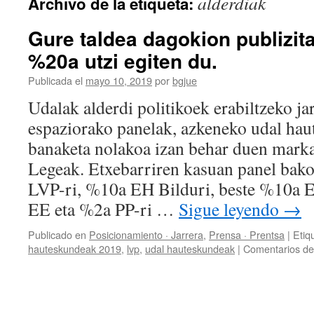
alderdiak
Archivo de la etiqueta:
Gure taldea dagokion publizita
%20a utzi egiten du.
Publicada el
mayo 10, 2019
por
bgjue
Udalak alderdi politikoek erabiltzeko jar
espaziorako panelak, azkeneko udal ha
banaketa nolakoa izan behar duen mark
Legeak. Etxebarriren kasuan panel bak
LVP-ri, %10a EH Bilduri, beste %10a
EE eta %2a PP-ri …
Sigue leyendo
→
Publicado en
Posicionamiento · Jarrera
,
Prensa · Prentsa
|
Etiq
hauteskundeak 2019
,
lvp
,
udal hauteskundeak
|
Comentarios de