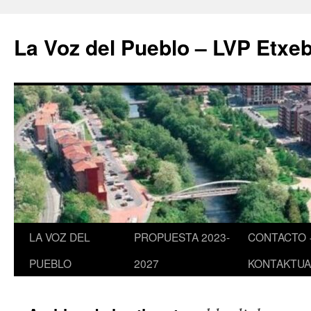
Saltar
al
La Voz del Pueblo – LVP Etxeb
contenido
LA VOZ DEL
PROPUESTA 2023-
CONTACTO 
PUEBLO
2027
KONTAKTUA