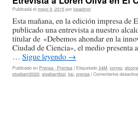
Etrevista a Loren Oliva en El 
2015-
2019
Publicada el
mayo 9, 2015
por
lvpadmin
lan
Esta mañana, en la edición impresa de E
proposamena
publicado una entrevista a nuestro alcal
titular de «Debemos ahondar en la innov
Ciudad de Ciencia», el medio presenta a
…
Sigue leyendo
→
Publicado en
Prensa · Prentsa
|
Etiquetado
24M
,
correo
,
elcorr
etxebarri2020
,
etxebarribizi
,
lvp
,
prensa
|
Comentarios desactiv