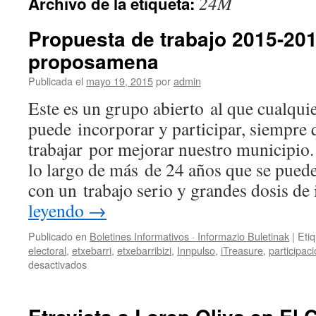
24M
Archivo de la etiqueta:
Propuesta de trabajo 2015-201
proposamena
Publicada el
mayo 19, 2015
por
admin
Este es un grupo abierto al que cualquie
puede incorporar y participar, siempre 
trabajar por mejorar nuestro municipi
lo largo de más de 24 años que se pued
con un trabajo serio y grandes dosis de
leyendo
→
Publicado en
Boletines Informativos · Informazio Buletinak
|
Eti
electoral
,
etxebarri
,
etxebarribizi
,
Innpulso
,
iTreasure
,
participac
en
desactivados
Propuesta
de
trabajo