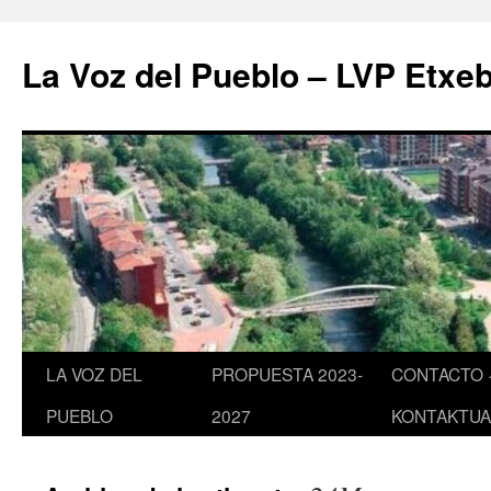
Saltar
al
La Voz del Pueblo – LVP Etxeb
contenido
LA VOZ DEL
PROPUESTA 2023-
CONTACTO 
PUEBLO
2027
KONTAKTUA