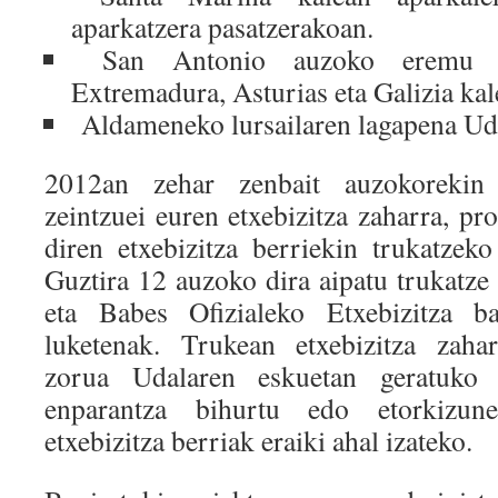
aparkatzera pasatzerakoan.
San Antonio auzoko eremu ba
Extremadura, Asturias eta Galizia kal
Aldameneko lursailaren lagapena Uda
2012an zehar zenbait auzokorekin 
zeintzuei euren etxebizitza zaharra, pr
diren etxebizitza berriekin trukatzeko
Guztira 12 auzoko dira aipatu trukatze
eta Babes Ofizialeko Etxebizitza b
luketenak. Trukean etxebizitza zaha
zorua Udalaren eskuetan geratuko l
enparantza bihurtu edo etorkizune
etxebizitza berriak eraiki ahal izateko.