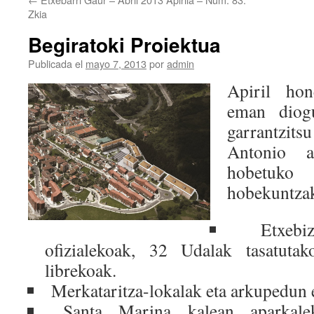
Zkia
Begiratoki Proiektua
Publicada el
mayo 7, 2013
por
admin
Apiril hon
eman diogu
garrantzit
Antonio a
hobetuko
hobekuntzak
Etxebiz
ofizialekoak, 32 Udalak tasatuta
librekoak.
Merkataritza-lokalak eta arkupedun 
Santa Marina kalean aparkalek