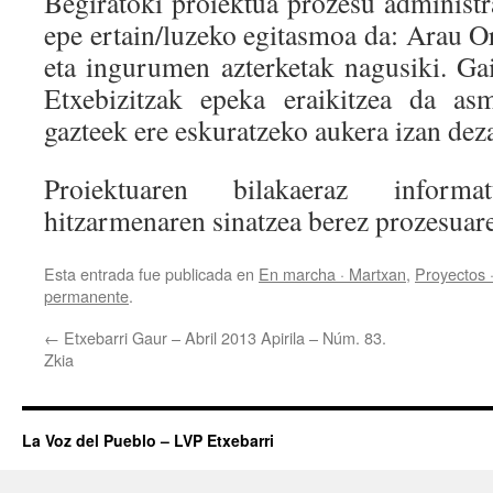
Begiratoki proiektua prozesu administr
epe ertain/luzeko egitasmoa da: Arau O
eta ingurumen azterketak nagusiki. Ga
Etxebizitzak epeka eraikitzea da as
gazteek ere eskuratzeko aukera izan dez
Proiektuaren bilakaeraz infor
hitzarmenaren sinatzea berez prozesuare
Esta entrada fue publicada en
En marcha · Martxan
,
Proyectos 
permanente
.
←
Etxebarri Gaur – Abril 2013 Apirila – Núm. 83.
Zkia
La Voz del Pueblo – LVP Etxebarri