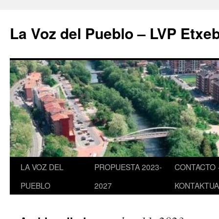
Saltar
al
La Voz del Pueblo – LVP Etxeb
contenido
LA VOZ DEL
PROPUESTA 2023-
CONTACTO 
PUEBLO
2027
KONTAKTUA