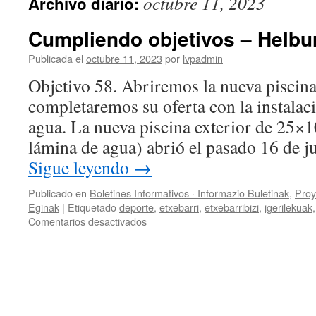
octubre 11, 2023
Archivo diario:
Cumpliendo objetivos – Helbu
Publicada el
octubre 11, 2023
por
lvpadmin
Objetivo 58. Abriremos la nueva piscina
completaremos su oferta con la instalac
agua. La nueva piscina exterior de 25×
lámina de agua) abrió el pasado 16 de 
Sigue leyendo
→
Publicado en
Boletines Informativos · Informazio Buletinak
,
Proy
Eginak
|
Etiquetado
deporte
,
etxebarri
,
etxebarribizi
,
igerilekuak
en
Comentarios desactivados
Cumpliendo
objetivos
–
Helburuak
betetzen