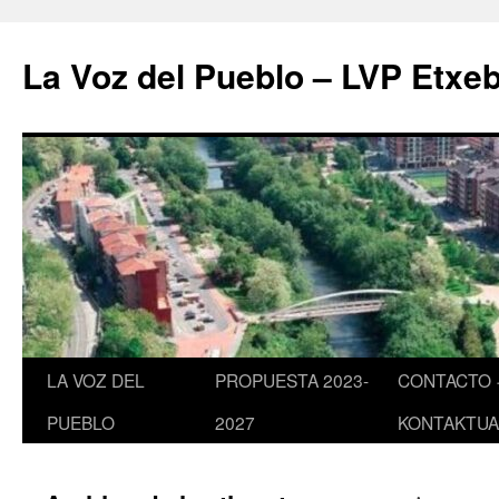
Saltar
al
La Voz del Pueblo – LVP Etxeb
contenido
LA VOZ DEL
PROPUESTA 2023-
CONTACTO 
PUEBLO
2027
KONTAKTUA