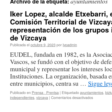
ayuntamientos
Archivo de la etiqueta:
Iker Lopez, alcalde Etxebarri, 
Comisión Territorial de Vizca
representación de los grupos
de Vizcaya
Publicada el
octubre 9, 2023
por
lvpadmin
EUDEL, fundada en 1982, es la Asocia
Vascos, se fundó con el objetivo de def
municipal y representar los intereses loc
Instituciones. La organización, basada e
entre municipios, centra su …
Sigue le
Publicado en
Prensa · Prentsa
|
Etiquetado
ayuntamientos
,
bizk
en
independientes
,
vizcaya
|
Comentarios desactivados
Iker
Lopez,