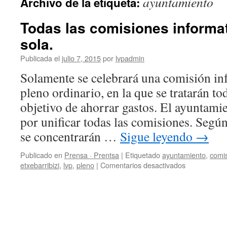
ayuntamiento
Archivo de la etiqueta:
Todas las comisiones informat
sola.
Publicada el
julio 7, 2015
por
lvpadmin
Solamente se celebrará una comisión inf
pleno ordinario, en la que se tratarán to
objetivo de ahorrar gastos. El ayuntami
por unificar todas las comisiones. Segú
se concentrarán …
Sigue leyendo
→
Publicado en
Prensa · Prentsa
|
Etiquetado
ayuntamiento
,
comis
en
etxebarribizi
,
lvp
,
pleno
|
Comentarios desactivados
Todas
las
comisiones
informativas,
en
una