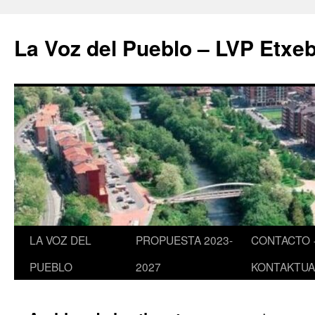
Saltar
al
La Voz del Pueblo – LVP Etxeb
contenido
LA VOZ DEL
PROPUESTA 2023-
CONTACTO 
PUEBLO
2027
KONTAKTUA