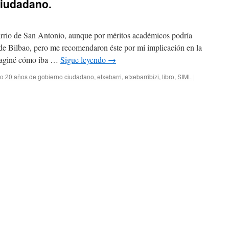
ciudadano.
 barrio de San Antonio, aunque por méritos académicos podría
 de Bilbao, pero me recomendaron éste por mi implicación en la
imaginé cómo iba …
Sigue leyendo
→
do
20 años de gobierno ciudadano
,
etxebarri
,
etxebarribizi
,
libro
,
SIML
|