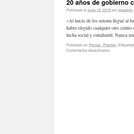
20 años de gobierno 
Publicada el
junio 19, 2015
por
lvpadmin
«Al inicio de los setenta llegué al
haber elegido cualquier otro centro
lucha social y estudiantil. Nunca 
Publicado en
Prensa · Prentsa
|
Etiqueta
en
Comentarios desactivados
20
años
de
gobierno
ciudadano.