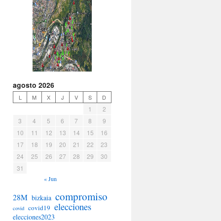
agosto 2026
L
M
X
J
V
S
D
1
2
3
4
5
6
7
8
9
10
11
12
13
14
15
16
17
18
19
20
21
22
23
24
25
26
27
28
29
30
31
« Jun
compromiso
28M
bizkaia
elecciones
covid19
covid
elecciones2023