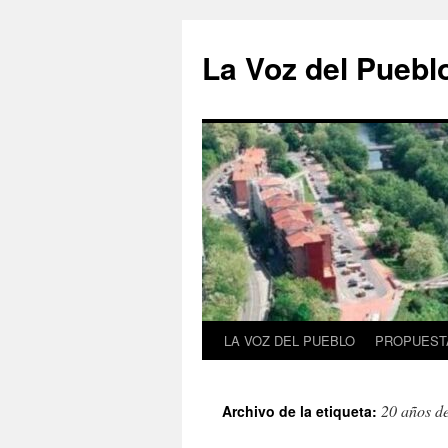
Saltar
al
La Voz del Puebl
contenido
LA VOZ DEL PUEBLO
PROPUESTA
20 años d
Archivo de la etiqueta: