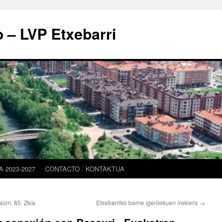
o – LVP Etxebarri
 2023-2027
CONTACTO · KONTAKTUA
Núm. 85. Zkia
Etxebarriko barne igerilekuen irekiera
→