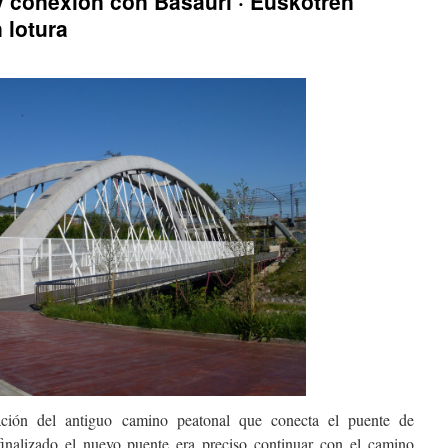
 conexión con Basauri · Euskotren
 lotura
ración del antiguo camino peatonal que conecta el puente de
inalizado el nuevo puente era preciso continuar con el camino