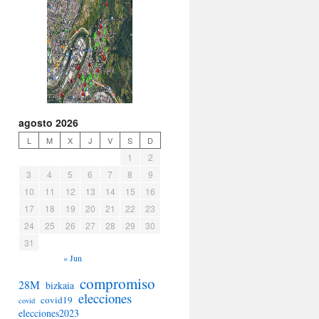
agosto 2026
L
M
X
J
V
S
D
1
2
3
4
5
6
7
8
9
10
11
12
13
14
15
16
17
18
19
20
21
22
23
24
25
26
27
28
29
30
31
« Jun
compromiso
28M
bizkaia
elecciones
covid19
covid
elecciones2023