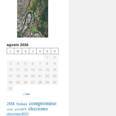
agosto 2026
L
M
X
J
V
S
D
1
2
3
4
5
6
7
8
9
10
11
12
13
14
15
16
17
18
19
20
21
22
23
24
25
26
27
28
29
30
31
« Jun
compromiso
28M
bizkaia
elecciones
covid19
covid
elecciones2023