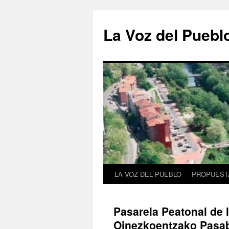
Saltar
al
La Voz del Puebl
contenido
LA VOZ DEL PUEBLO
PROPUESTA
Pasarela Peatonal de 
Oinezkoentzako Pasa