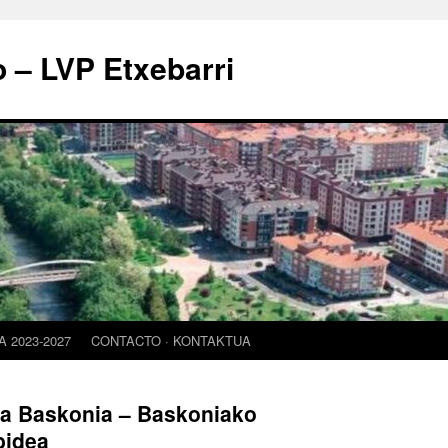
o – LVP Etxebarri
 2023-2027
CONTACTO · KONTAKTUA
la Baskonia – Baskoniako
bidea