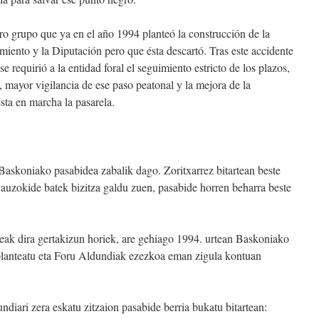
o grupo que ya en el año 1994 planteó la construcción de la
miento y la Diputación pero que ésta descartó. Tras este accidente
 re­quirió a la entidad foral el seguimiento estricto de los pla­zos,
s, mayor vigilancia de ese paso peatonal y la mejora de la
sta en marcha la pasarela.
Baskoniako pasabidea zabalik dago. Zoritxarrez bitartean beste
re auzokide batek bizitza galdu zuen, pasabide horren beharra beste
eak dira gertakizun horiek, are gehiago 1994. urtean Baskoniako
 planteatu eta Foru Aldundiak ezezkoa eman zigula kontuan
iari zera eskatu zitzaion pasabide berria bukatu bitartean: