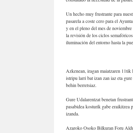
Un hecho muy frustrante para nuestr
pasarela a coste cero para el Ayunta
y en el pleno del mes de noviembre se
la revisión de los ciclos semafórico
iluminación del entorno hasta la pue
Azkenean, iragan maiatzaren 11tik 
istripu larri bat izan zan iaz eta gu
behin berretsiaz.
Gure Udalarentzat benetan frustrant
pasabidea kosturik gabe eraikitzea
izanda.
Azaroko Osoko Bilkuran Foru Aldund