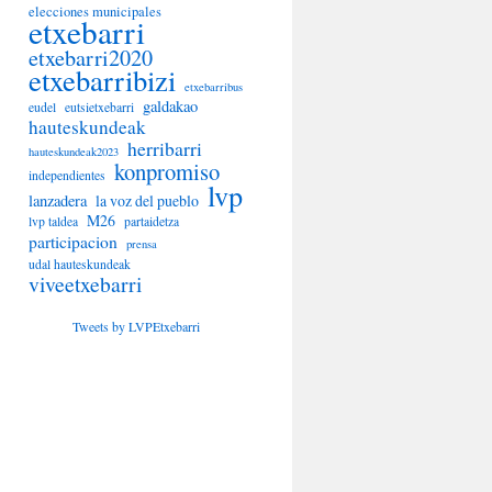
elecciones municipales
etxebarri
etxebarri2020
etxebarribizi
etxebarribus
galdakao
eudel
eutsietxebarri
hauteskundeak
herribarri
hauteskundeak2023
konpromiso
independientes
lvp
lanzadera
la voz del pueblo
M26
lvp taldea
partaidetza
participacion
prensa
udal hauteskundeak
viveetxebarri
Tweets by LVPEtxebarri