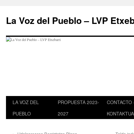
Saltar
al
La Voz del Pueblo – LVP Etxeb
contenido
LA VOZ DEL
PROPUESTA 2023-
CONTACTO 
PUEBLO
2027
KONTAKTUA
←
Udalsarearen Berriztatze Plana
Talde in