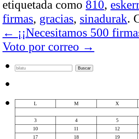
etiquetada como
810
,
esker
firmas
,
gracias
,
sinadurak
. 
←
¡¡Necesitamos 500 firmas
Voto por correo
→
Buscar
Buscar
L
M
X
3
4
5
10
11
12
17
18
19