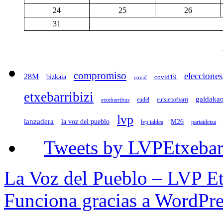
24
25
26
31
compromiso
elecciones
28M
bizkaia
covid19
covid
etxebarribizi
galdaka
eudel
eutsietxebarri
etxebarribus
lvp
lanzadera
la voz del pueblo
M26
lvp taldea
partaidetza
Tweets by LVPEtxebar
La Voz del Pueblo – LVP Et
Funciona gracias a WordPre