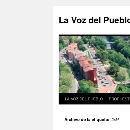
Saltar
al
La Voz del Puebl
contenido
LA VOZ DEL PUEBLO
PROPUESTA
28M
Archivo de la etiqueta: