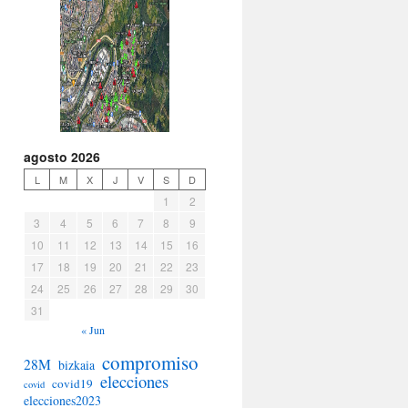
agosto 2026
L
M
X
J
V
S
D
1
2
3
4
5
6
7
8
9
10
11
12
13
14
15
16
17
18
19
20
21
22
23
24
25
26
27
28
29
30
31
« Jun
compromiso
28M
bizkaia
elecciones
covid19
covid
elecciones2023