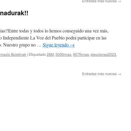
Entradas más nuevas
→
inadurak!!
cias!!Entre todas y todos lo hemos conseguido una vez más,
po Independiente La Voz del Pueblo podrá participar en las
yo. Nuestro grupo no …
Sigue leyendo
→
ormazio Buletinak
|
Etiquetado
28M
,
500firmas
,
957firmas
,
elecciones2023
,
3
as!!
Entradas más nuevas
→
durak!!