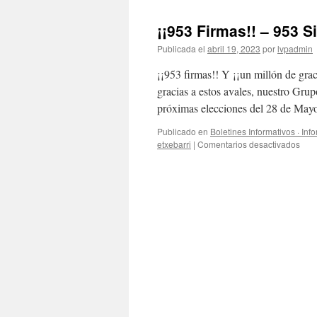
¡¡953 Firmas!! – 953 S
Publicada el
abril 19, 2023
por
lvpadmin
¡¡953 firmas!! Y ¡¡un millón de gra
gracias a estos avales, nuestro Gru
próximas elecciones del 28 de Ma
Publicado en
Boletines Informativos · Inf
en
etxebarri
|
Comentarios desactivados
¡¡95
Firm
–
953
Sina