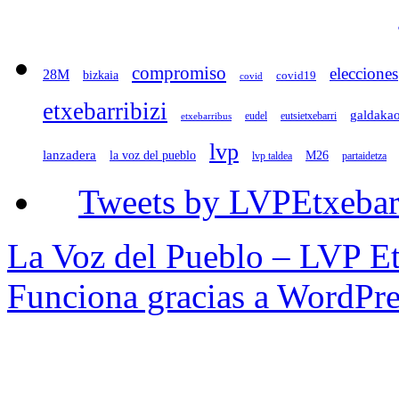
compromiso
elecciones
28M
bizkaia
covid19
covid
etxebarribizi
galdaka
eudel
eutsietxebarri
etxebarribus
lvp
lanzadera
la voz del pueblo
M26
lvp taldea
partaidetza
Tweets by LVPEtxebar
La Voz del Pueblo – LVP Et
Funciona gracias a WordPre